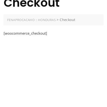
Checkout
>
Checkout
FENAPROCACAHO :: HONDURAS
[woocommerce_checkout]