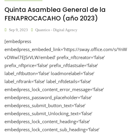
Quinta Asamblea General de la
FENAPROCACAHO (año 2023)
Sep 9, 2023
Quantico - Digital Agency
[embedpress
embedpress_embeded_link=’https://sway.office.com/s/YnW
vDWwl7EJSrVLW/embed’ prefix_nftcreator=’false’
prefix_nftprice=’false’ prefix_nftlastsale=’false’
label_nftbutton=’false’ loadmorelabel=’false’
label_nftrank=’false’ label_nftdetails=’false’
embedpress_lock_content_error_message=’false’
embedpress_password_placeholder=’false’
embedpress_submit_button_text=’false’
embedpress_submit_Unlocking_text=’false’
embedpress_lock_content_heading=’false’
embedpress_lock_content_sub_heading=’false’