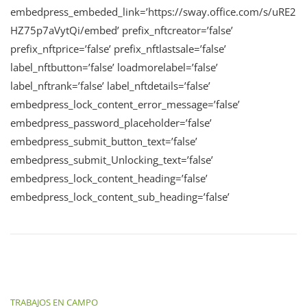
embedpress_embeded_link=’https://sway.office.com/s/uRE2
HZ75p7aVytQi/embed’ prefix_nftcreator=’false’
prefix_nftprice=’false’ prefix_nftlastsale=’false’
label_nftbutton=’false’ loadmorelabel=’false’
label_nftrank=’false’ label_nftdetails=’false’
embedpress_lock_content_error_message=’false’
embedpress_password_placeholder=’false’
embedpress_submit_button_text=’false’
embedpress_submit_Unlocking_text=’false’
embedpress_lock_content_heading=’false’
embedpress_lock_content_sub_heading=’false’
TRABAJOS EN CAMPO