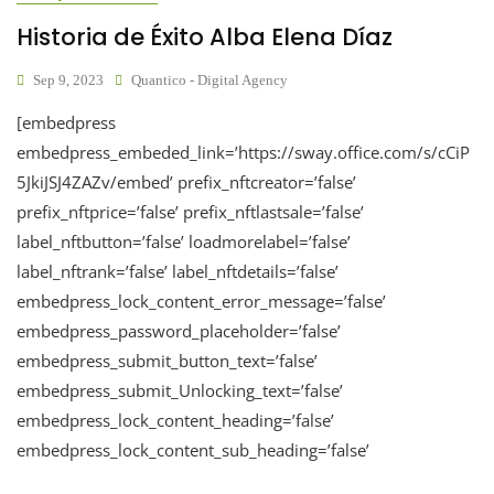
Historia de Éxito Alba Elena Díaz
Sep 9, 2023
Quantico - Digital Agency
[embedpress
embedpress_embeded_link=’https://sway.office.com/s/cCiP
5JkiJSJ4ZAZv/embed’ prefix_nftcreator=’false’
prefix_nftprice=’false’ prefix_nftlastsale=’false’
label_nftbutton=’false’ loadmorelabel=’false’
label_nftrank=’false’ label_nftdetails=’false’
embedpress_lock_content_error_message=’false’
embedpress_password_placeholder=’false’
embedpress_submit_button_text=’false’
embedpress_submit_Unlocking_text=’false’
embedpress_lock_content_heading=’false’
embedpress_lock_content_sub_heading=’false’