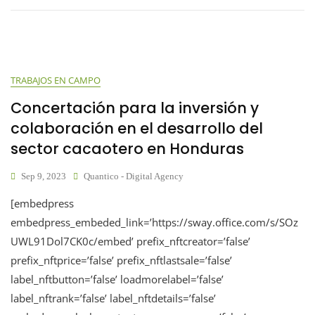
TRABAJOS EN CAMPO
Concertación para la inversión y
colaboración en el desarrollo del
sector cacaotero en Honduras
Sep 9, 2023
Quantico - Digital Agency
[embedpress
embedpress_embeded_link=’https://sway.office.com/s/SOz
UWL91Dol7CK0c/embed’ prefix_nftcreator=’false’
prefix_nftprice=’false’ prefix_nftlastsale=’false’
label_nftbutton=’false’ loadmorelabel=’false’
label_nftrank=’false’ label_nftdetails=’false’